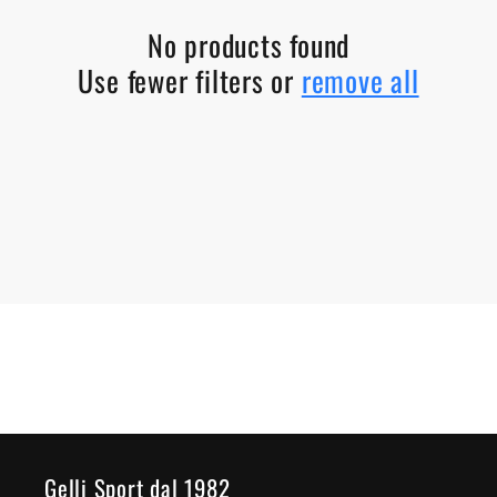
c
No products found
Use fewer filters or
remove all
t
i
o
n
:
Gelli Sport dal 1982