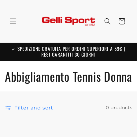
Skip to
content
Cart
✓ SPEDIZIONE GRATUITA PER ORDINI SUPERIORI A 59€ |
RESI GARANTITI 30 GIORNI
C
Abbigliamento Tennis Donna
o
l
Filter and sort
0 products
l
e