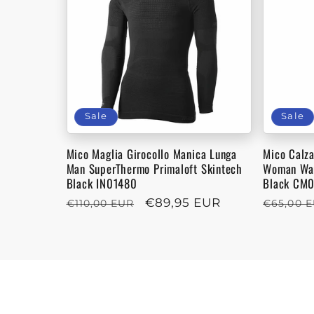
:
Sale
Sale
Mico Maglia Girocollo Manica Lunga
Mico Calz
Man SuperThermo Primaloft Skintech
Woman War
Black IN01480
Black CM
Regular
Sale
€89,95 EUR
Regula
€110,00 EUR
€65,00 
price
price
price