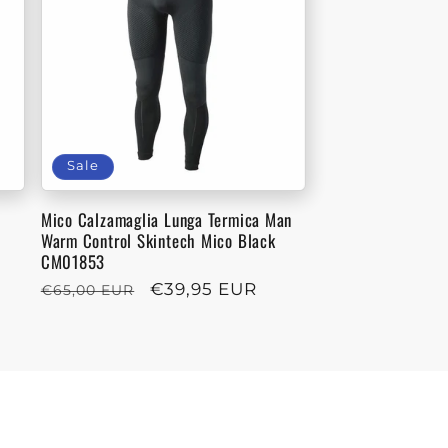
Sale
Mico Calzamaglia Lunga Termica Man
Warm Control Skintech Mico Black
CM01853
Regular
Sale
€39,95 EUR
€65,00 EUR
price
price