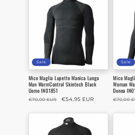
l
e
c
t
Sale
Sale
i
Mico Maglia Lupetto Manica Lunga
Mico Magl
Man WarmControl Skintech Black
Woman War
Uomo IN01851
Donna IN0
o
Regular
Sale
€54,95 EUR
Regula
€70,00 EUR
€70,00 
price
price
price
n