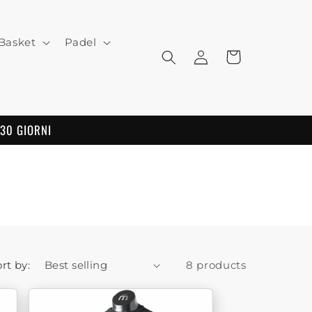
Basket
Padel
Log
Cart
in
 30 GIORNI
rt by:
8 products