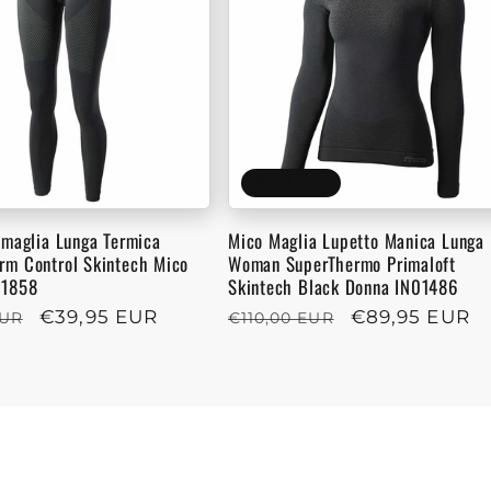
Sold out
amaglia Lunga Termica
Mico Maglia Lupetto Manica Lunga
m Control Skintech Mico
Woman SuperThermo Primaloft
01858
Skintech Black Donna IN01486
r
Sale
€39,95 EUR
Regular
Sale
€89,95 EUR
EUR
€110,00 EUR
price
price
price