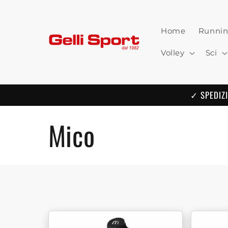
Skip to
content
Home
Runni
Volley
Sci
✓ SPEDIZI
C
Mico
o
l