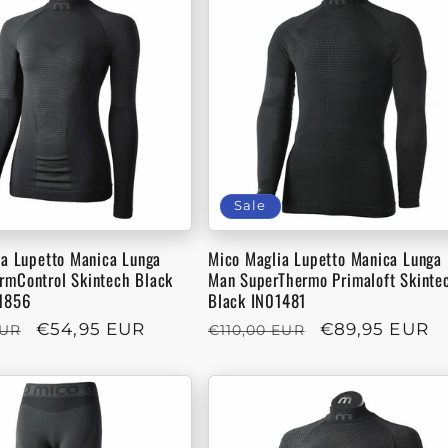
Sale
ia Lupetto Manica Lunga
Mico Maglia Lupetto Manica Lunga
mControl Skintech Black
Man SuperThermo Primaloft Skinte
1856
Black IN01481
r
Sale
€54,95 EUR
Regular
Sale
€89,95 EUR
EUR
€110,00 EUR
price
price
price