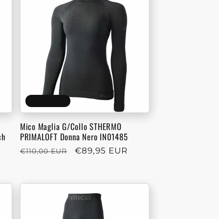
Sold out
Mico Maglia G/Collo STHERMO
ch
PRIMALOFT Donna Nero IN01485
Regular
Sale
€89,95 EUR
€110,00 EUR
price
price