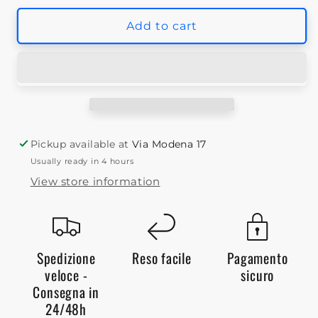
for
for
Adidas
Adidas
Add to cart
Squad
Squad
17
17
Shorts
Shorts
Blue
Blue
White
White
Bambino
Bambino
BK4765
BK4765
Pickup available at
Via Modena 17
Usually ready in 4 hours
View store information
Spedizione
Reso facile
Pagamento
veloce -
sicuro
Consegna in
24/48h