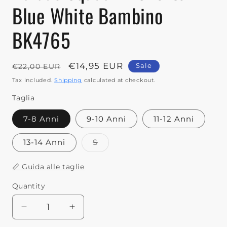
Blue White Bambino
BK4765
Regular
Sale
€14,95 EUR
Sale
€22,00 EUR
price
price
Tax included.
Shipping
calculated at checkout.
Taglia
7-8 Anni
9-10 Anni
11-12 Anni
13-14 Anni
S
Variant
sold
out
📏 Guida alle taglie
or
unavailable
Quantity
Decrease
Increase
quantity
quantity