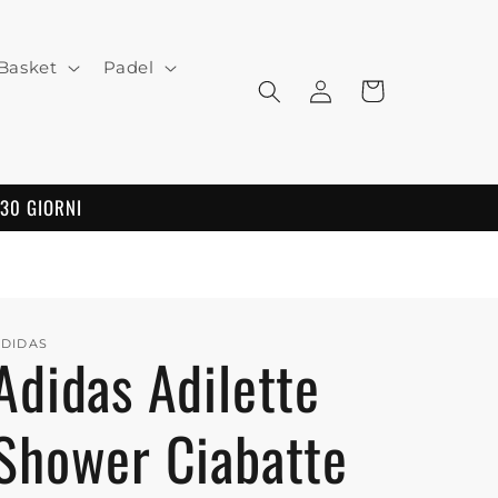
Basket
Padel
Log
Cart
in
 30 GIORNI
DIDAS
Adidas Adilette
Shower Ciabatte