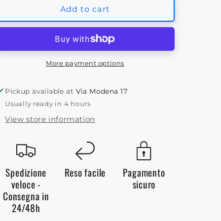
Adidas
Adidas
Add to cart
Adilette
Adilette
Shower
Shower
Ciabatte
Ciabatte
Unisex
Unisex
Bianco
Bianco
More payment options
Nero
Nero
Pickup available at
Via Modena 17
Usually ready in 4 hours
View store information
Spedizione
Reso facile
Pagamento
veloce -
sicuro
Consegna in
24/48h