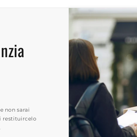
anzia
e non sarai
 restituircelo
.