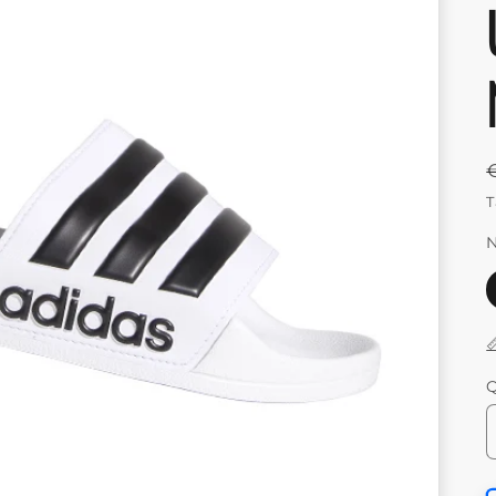
T
N

Q