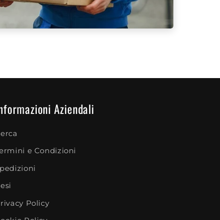
nformazioni Aziendali
erca
ermini e Condizioni
pedizioni
esi
rivacy Policy