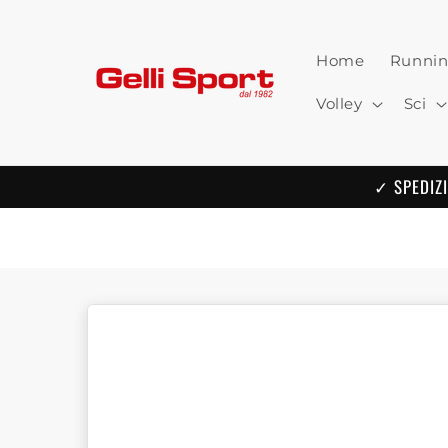
Skip to
content
Home
Runni
Volley
Sci
✓ SPEDIZI
Skip to
product
information