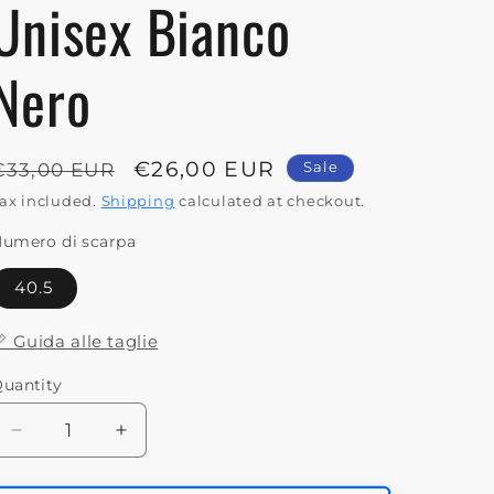
Unisex Bianco
Nero
Regular
Sale
€26,00 EUR
€33,00 EUR
Sale
price
price
ax included.
Shipping
calculated at checkout.
umero di scarpa
40.5
 Guida alle taglie
uantity
Decrease
Increase
quantity
quantity
for
for