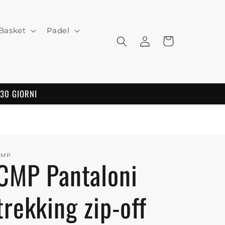
Basket
Padel
Log
Cart
in
 30 GIORNI
CMP
CMP Pantaloni
trekking zip-off