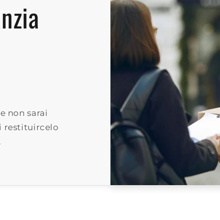
anzia
e non sarai
 restituircelo
.