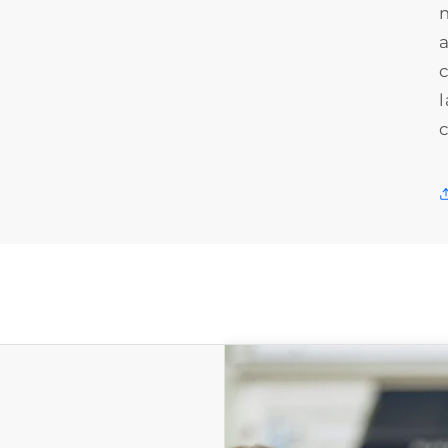
a
c
l