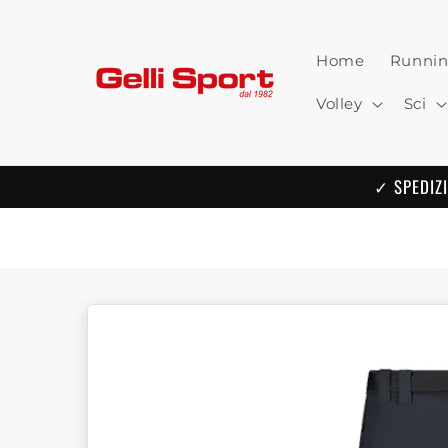
Skip to
content
Home
Runni
Volley
Sci
✓ SPEDIZI
Skip to
product
information