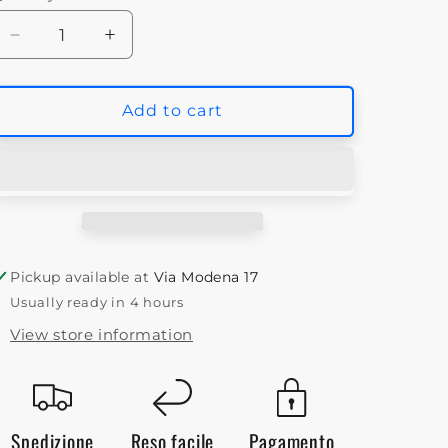
Decrease
Increase
quantity
quantity
for
for
CMP
CMP
Add to cart
Pantaloni
Pantaloni
trekking
trekking
zip-
zip-
off
off
Uomo
Uomo
Antracite
Antracite
3T51647
3T51647
Pickup available at
Via Modena 17
U423
U423
Usually ready in 4 hours
View store information
Spedizione
Reso facile
Pagamento