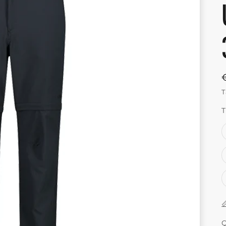
T
T

Q