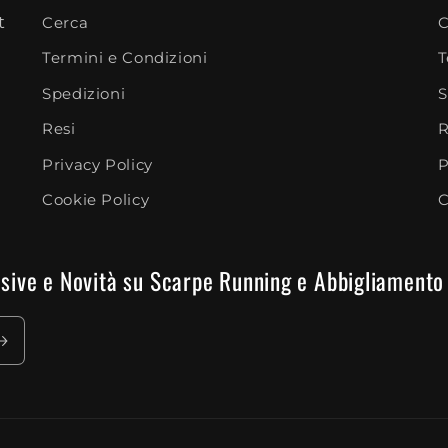
t
Cerca
C
Termini e Condizioni
T
Spedizioni
S
Resi
R
Privacy Policy
P
Cookie Policy
C
clusive e Novità su Scarpe Running e Abbigliamento