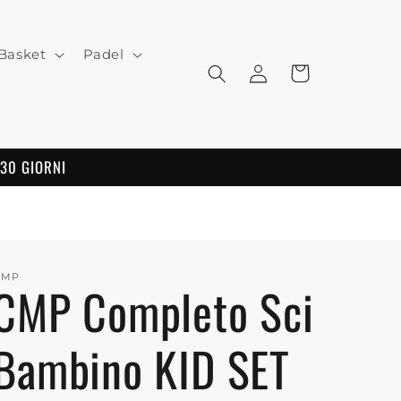
Basket
Padel
Log
Cart
in
 30 GIORNI
CMP
CMP Completo Sci
Bambino KID SET