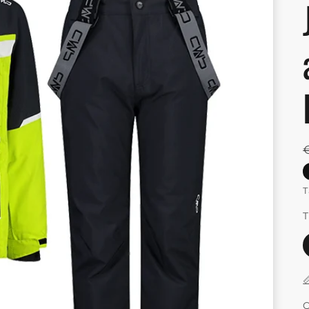
T
T

Q