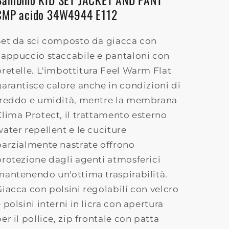
CMP acido 34W4944 E112
Set da sci composto da giacca con
cappuccio staccabile e pantaloni con
bretelle. L'imbottitura Feel Warm Flat
garantisce calore anche in condizioni di
freddo e umidità, mentre la membrana
Clima Protect, il trattamento esterno
water repellent e le cuciture
parzialmente nastrate offrono
protezione dagli agenti atmosferici
mantenendo un'ottima traspirabilità.
Giacca con polsini regolabili con velcro
 polsini interni in licra con apertura
er il pollice, zip frontale con patta