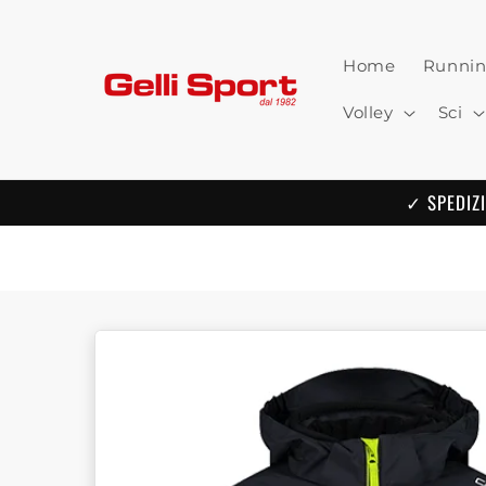
Skip to
content
Home
Runni
Volley
Sci
✓ SPEDIZI
Skip to
product
information