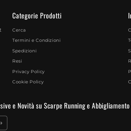
Categorie Prodotti
I
t
Cerca
C
Termini e Condizioni
T
Spedizioni
S
Resi
R
Privacy Policy
P
Cookie Policy
C
clusive e Novità su Scarpe Running e Abbigliamento