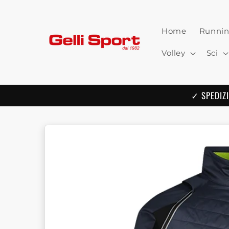
Skip to
content
Home
Runni
Volley
Sci
✓ SPEDIZI
Skip to
product
information