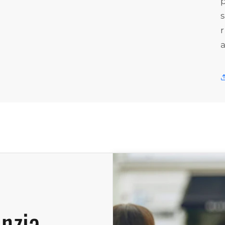
s
a
anzia