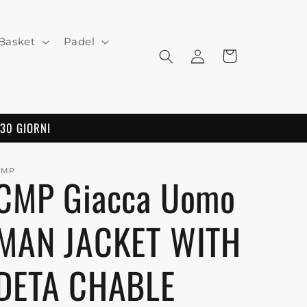
Basket
Padel
Log
Cart
in
 30 GIORNI
CMP
CMP Giacca Uomo
MAN JACKET WITH
DETA CHABLE