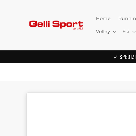
Skip to
content
Home
Runni
Volley
Sci
✓ SPEDIZI
Skip to
product
information