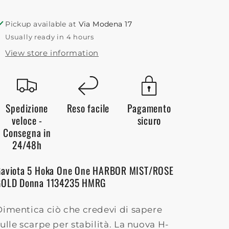
MIST/ROSE
MIST/ROSE
GOLD
GOLD
Pickup available at
Via Modena 17
Donna
Donna
Usually ready in 4 hours
1134235
1134235
HMRG
HMRG
View store information
Spedizione
Reso facile
Pagamento
veloce -
sicuro
Consegna in
24/48h
Gaviota 5 Hoka One One HARBOR MIST/ROSE
GOLD Donna 1134235 HMRG
Dimentica ciò che credevi di sapere
ulle scarpe per stabilità. La nuova H-