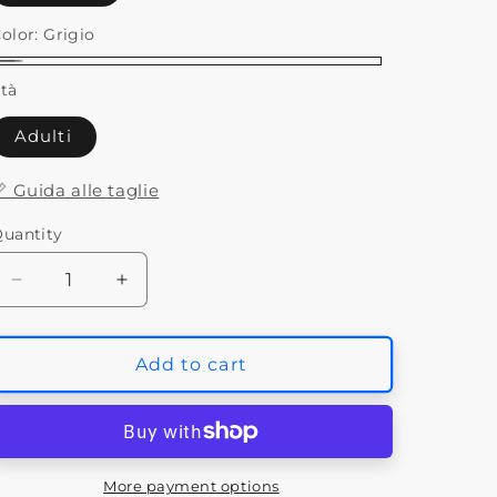
unavailable
unavailable
unavailable
olor:
Grigio
rigio
tà
Adulti
 Guida alle taglie
uantity
Decrease
Increase
quantity
quantity
for
for
Hoka
Hoka
Add to cart
One
One
One
One
Gaviota
Gaviota
5
5
HARBOR
HARBOR
More payment options