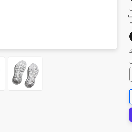
C
G
E

Q