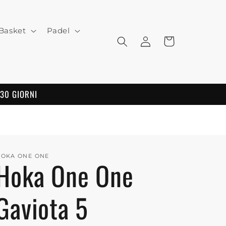
Basket
Padel
Log
Cart
in
 30 GIORNI
HOKA ONE ONE
Hoka One One
Gaviota 5