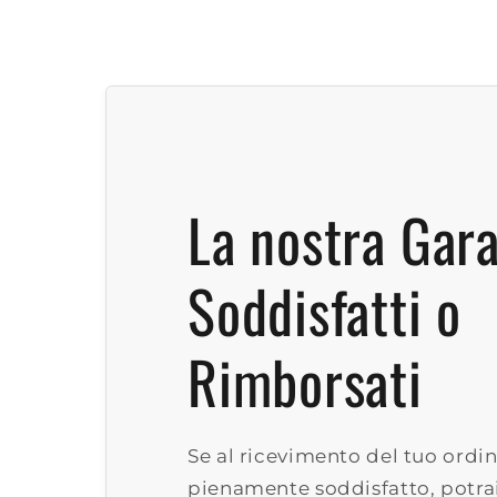
La nostra Gar
Soddisfatti o
Rimborsati
Se al ricevimento del tuo ordin
pienamente soddisfatto, potrai