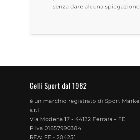
senza dare alcuna spiegazione
Gelli Sport dal 1982
è un marchio registrato di Sport Marke
s.r.l
Via Modena 17 - 44122 Ferrara - FE
P.Iva 01857990384
REA: FE - 204251