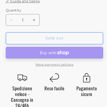
📏 Guida alle taglie
or
unavailable
Quantity
Decrease
Increase
quantity
quantity
for
for
Le
Le
Sold out
Coq
Coq
Sportif
Sportif
Essential
Essential
Tee
Tee
SS
SS
More payment options
N
N
4
4
Dress
Dress
Blues
Blues
Spedizione
Reso facile
Pagamento
Uomo
Uomo
veloce -
sicuro
2310545
2310545
Consegna in
24/48h