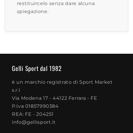
restituircelo senza dare alcuna
spiegazione.
Gelli Sport dal 1982
è un marchio registrato di Sport Market
s.r.l
Via Modena 17 - 44122 Ferrara - FE
P.Iva 01857990384
REA: FE - 204251
info@gellisport.it